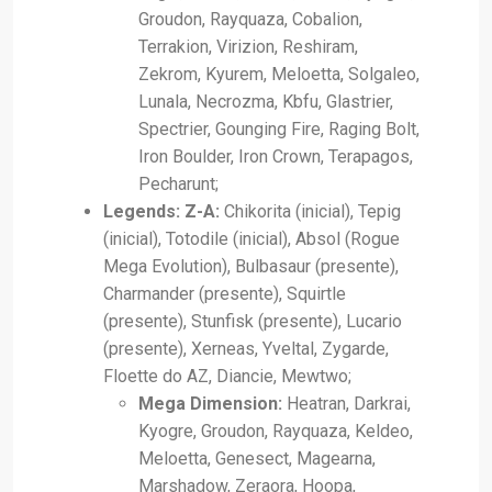
Groudon, Rayquaza, Cobalion,
Terrakion, Virizion, Reshiram,
Zekrom, Kyurem, Meloetta, Solgaleo,
Lunala, Necrozma, Kbfu, Glastrier,
Spectrier, Gounging Fire, Raging Bolt,
Iron Boulder, Iron Crown, Terapagos,
Pecharunt;
Legends: Z-A:
Chikorita (inicial), Tepig
(inicial), Totodile (inicial), Absol (Rogue
Mega Evolution), Bulbasaur (presente),
Charmander (presente), Squirtle
(presente), Stunfisk (presente), Lucario
(presente), Xerneas, Yveltal, Zygarde,
Floette do AZ, Diancie, Mewtwo;
Mega Dimension:
Heatran, Darkrai,
Kyogre, Groudon, Rayquaza, Keldeo,
Meloetta, Genesect, Magearna,
Marshadow, Zeraora, Hoopa,