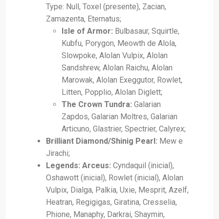
Type: Null, Toxel (presente), Zacian,
Zamazenta, Eternatus;
Isle of Armor:
Bulbasaur, Squirtle,
Kubfu, Porygon, Meowth de Alola,
Slowpoke, Alolan Vulpix, Alolan
Sandshrew, Alolan Raichu, Alolan
Marowak, Alolan Exeggutor, Rowlet,
Litten, Popplio, Alolan Diglett;
The Crown Tundra:
Galarian
Zapdos, Galarian Moltres, Galarian
Articuno, Glastrier, Spectrier, Calyrex;
Brilliant Diamond/Shinig Pearl:
Mew e
Jirachi;
Legends: Arceus:
Cyndaquil (inicial),
Oshawott (inicial), Rowlet (inicial), Alolan
Vulpix, Dialga, Palkia, Uxie, Mesprit, Azelf,
Heatran, Regigigas, Giratina, Cresselia,
Phione, Manaphy, Darkrai, Shaymin,