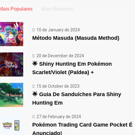
Mais Populares
Mais Recentes
10 de January de 2024
Método Masuda (Masuda Method)
20 de December de 2024
🌟 Shiny Hunting Em Pokémon
Scarlet/Violet (Paldea) +
15 de October de 2023
🌟 Guia De Sanduíches Para Shiny
Hunting Em
27 de February de 2024
Pokémon Trading Card Game Pocket É
Anunciado!