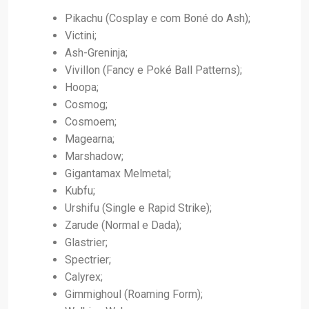
Pikachu (Cosplay e com Boné do Ash);
Victini;
Ash-Greninja;
Vivillon (Fancy e Poké Ball Patterns);
Hoopa;
Cosmog;
Cosmoem;
Magearna;
Marshadow;
Gigantamax Melmetal;
Kubfu;
Urshifu (Single e Rapid Strike);
Zarude (Normal e Dada);
Glastrier;
Spectrier;
Calyrex;
Gimmighoul (Roaming Form);