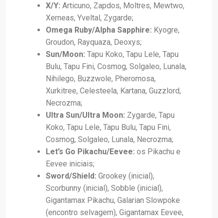
X/Y:
Articuno, Zapdos, Moltres, Mewtwo,
Xerneas, Yveltal, Zygarde;
Omega Ruby/Alpha Sapphire:
Kyogre,
Groudon, Rayquaza, Deoxys;
Sun/Moon:
Tapu Koko, Tapu Lele, Tapu
Bulu, Tapu Fini, Cosmog, Solgaleo, Lunala,
Nihilego, Buzzwole, Pheromosa,
Xurkitree, Celesteela, Kartana, Guzzlord,
Necrozma;
Ultra Sun/Ultra Moon:
Zygarde, Tapu
Koko, Tapu Lele, Tapu Bulu, Tapu Fini,
Cosmog, Solgaleo, Lunala, Necrozma;
Let’s Go Pikachu/Eevee:
os Pikachu e
Eevee iniciais;
Sword/Shield:
Grookey (inicial),
Scorbunny (inicial), Sobble (inicial),
Gigantamax Pikachu, Galarian Slowpoke
(encontro selvagem), Gigantamax Eevee,