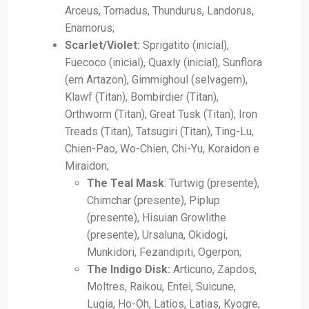
Arceus, Tornadus, Thundurus, Landorus,
Enamorus;
Scarlet/Violet:
Sprigatito (inicial),
Fuecoco (inicial), Quaxly (inicial), Sunflora
(em Artazon), Gimmighoul (selvagem),
Klawf (Titan), Bombirdier (Titan),
Orthworm (Titan), Great Tusk (Titan), Iron
Treads (Titan), Tatsugiri (Titan), Ting-Lu,
Chien-Pao, Wo-Chien, Chi-Yu, Koraidon e
Miraidon;
The Teal Mask
: Turtwig (presente),
Chimchar (presente), Piplup
(presente), Hisuian Growlithe
(presente), Ursaluna, Okidogi,
Munkidori, Fezandipiti, Ogerpon;
The Indigo Disk:
Articuno, Zapdos,
Moltres, Raikou, Entei, Suicune,
Lugia, Ho-Oh, Latios, Latias, Kyogre,