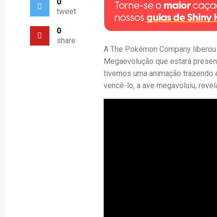
0
tweet
0
share
A The Pokémon Company liberou 
Megaevolução que estará presen
tivemos uma animação trazendo e
vencê-lo, a ave megavoluiu, revel