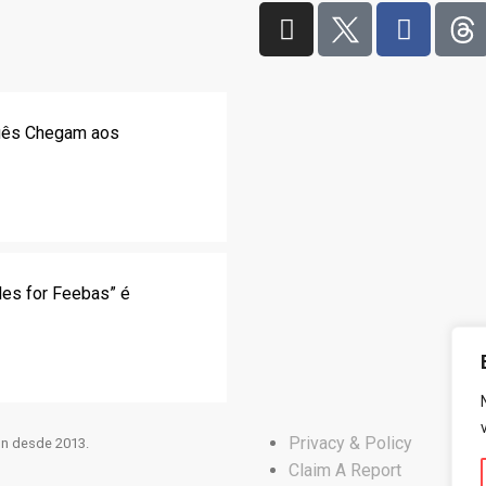
uês Chegam aos
les for Feebas” é
Privacy & Policy
n desde 2013.
Claim A Report