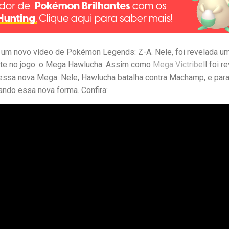
um novo vídeo de Pokémon Legends: Z-A. Nele, foi revelada u
te no jogo: o Mega Hawlucha. Assim como
Mega Victribel
l foi r
ssa nova Mega. Nele, Hawlucha batalha contra Machamp, e par
ando essa nova forma. Confira: