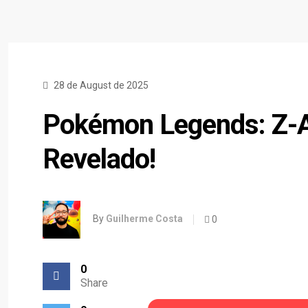
28 de August de 2025
Pokémon Legends: Z-
Revelado!
By
Guilherme Costa
0
0
Share