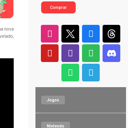
Comprar
ma nova
evelado,
a
Jogos
Nintendo