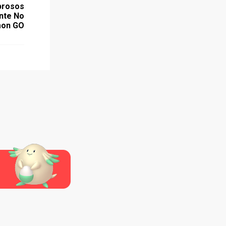
brosos
nte No
on GO