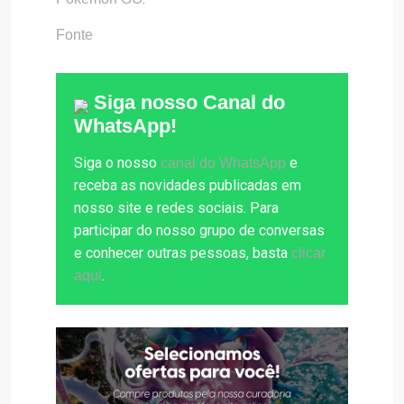
Fonte
Siga nosso Canal do
WhatsApp!
Siga o nosso
e
canal do WhatsApp
receba as novidades publicadas em
nosso site e redes sociais. Para
participar do nosso grupo de conversas
e conhecer outras pessoas, basta
clicar
.
aqui