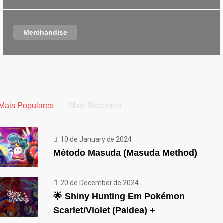
Merchandise
Mais Populares
Mais Recentes
10 de January de 2024
Método Masuda (Masuda Method)
20 de December de 2024
🌟 Shiny Hunting Em Pokémon
Scarlet/Violet (Paldea) +