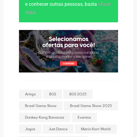
e conhecer outras pessoas, basta
clicar
.
aqui
Artigo
BGS
BGS 2025
Brasil Game Show
Brasil Game Show 2025
Donkey Kong Bananza
Eventos
Jogos
Just Dance
Mario Kart World