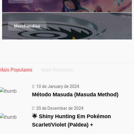
Merchandise
Mais Populares
Mais Recentes
10 de January de 2024
Método Masuda (Masuda Method)
20 de December de 2024
🌟 Shiny Hunting Em Pokémon
Scarlet/Violet (Paldea) +