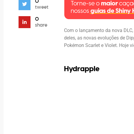
0
tweet
0
share
Com o lançamento da nova DLC, 
deles, as novas evoluções de Di
Pokémon Scarlet e Violet. Hoje v
Hydrapple