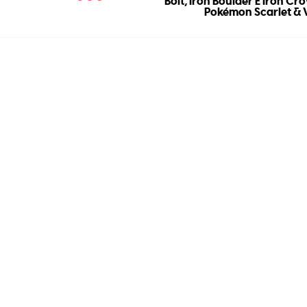
Bolt, Iron Boulder E Iron C
Pokémon Scarlet & 