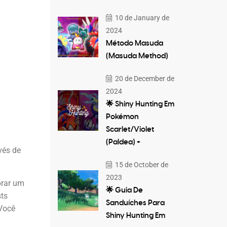
10 de January de
2024
Método Masuda
(Masuda Method)
20 de December de
2024
🌟 Shiny Hunting Em
Pokémon
Scarlet/Violet
(Paldea) +
vés de
15 de October de
2023
prar um
🌟 Guia De
sts
Sanduíches Para
 Você
Shiny Hunting Em