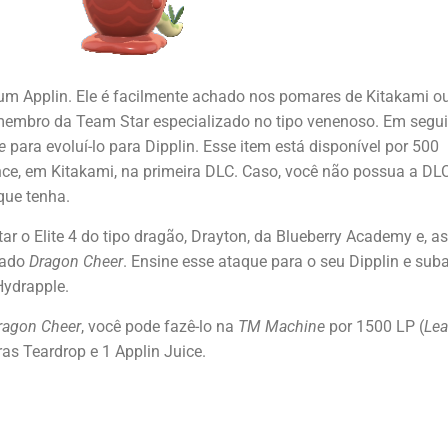
e um Applin. Ele é facilmente achado nos pomares de Kitakami 
o membro da Team Star especializado no tipo venenoso. Em segui
e
para evoluí-lo para Dipplin. Esse item está disponível por 500
ce, em Kitakami, na primeira DLC. Caso, você não possua a DLC
que tenha.
ar o Elite 4 do tipo dragão, Drayton, da Blueberry Academy e, a
mado
Dragon Cheer
. Ensine esse ataque para o seu Dipplin e su
 Hydrapple.
ragon Cheer
, você pode fazê-lo na
TM Machine
por 1500 LP (
Le
pras Teardrop e 1 Applin Juice.