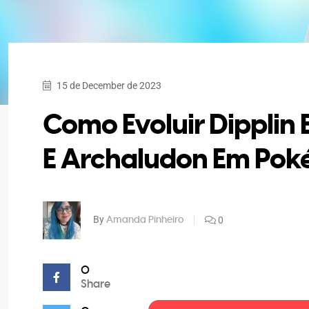
15 de December de 2023
Como Evoluir Dipplin
E Archaludon Em Poké
By
0
Amanda Pinheiro
0
Share