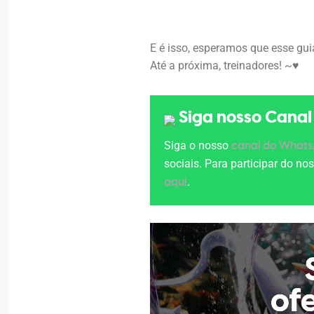
E é isso, esperamos que esse gui
Até a próxima, treinadores! ~♥
Siga nosso Cana
Siga o nosso
canal do What
sociais. Para participar do n
.
aqui