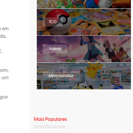
TCG
ou em
da,
Anime
,
ssim,
Merchandise
ba um
ague
Mais Populares
Mais Recentes