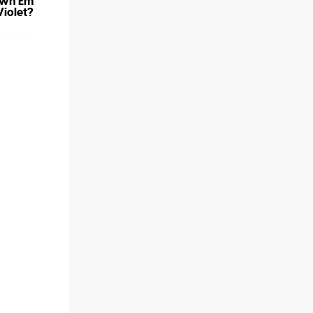
rown Em
Violet?