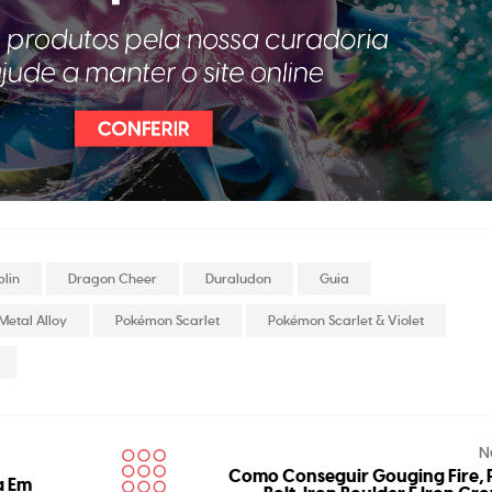
plin
Dragon Cheer
Duraludon
Guia
Metal Alloy
Pokémon Scarlet
Pokémon Scarlet & Violet
N
Como Conseguir Gouging Fire, 
a Em