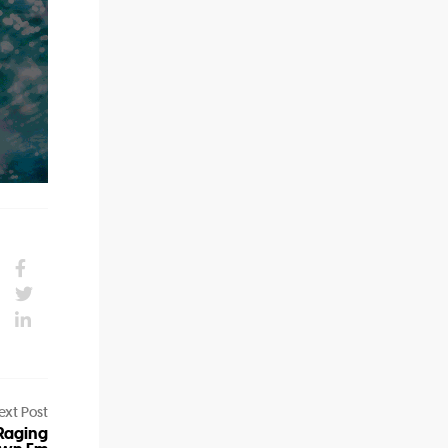
ext Post
Raging