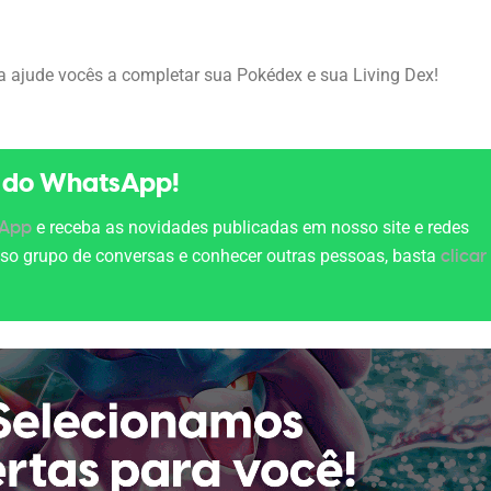
a ajude vocês a completar sua Pokédex e sua Living Dex!
l do WhatsApp!
e receba as novidades publicadas em nosso site e redes
sApp
osso grupo de conversas e conhecer outras pessoas, basta
clicar