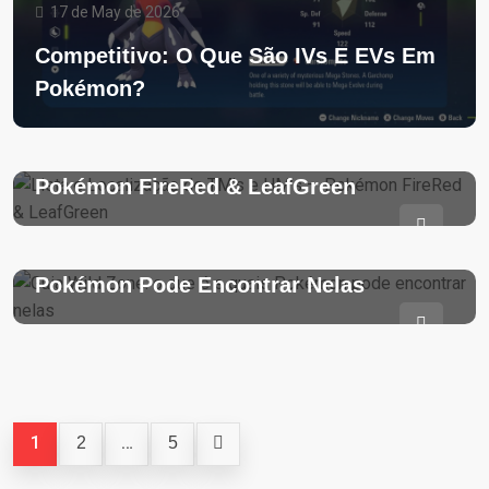
17 de May de 2026
Competitivo: O Que São IVs E EVs Em
Pokémon?
23 de February de 2026
Lista E Localização De TM’s E HM’s —
Pokémon FireRed & LeafGreen
28 de October de 2025
Guia Wild Zone: O Que É E Quais
Pokémon Pode Encontrar Nelas
1
…
2
5