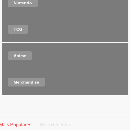
Nintendo
TCG
Anime
Merchandise
Mais Populares
Mais Recentes