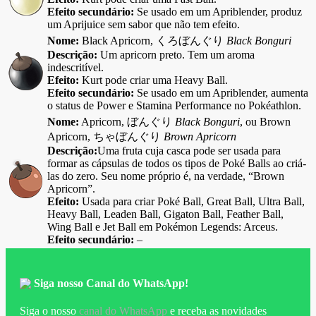
Efeito secundário:
Se usado em um Apriblender, produz
um Aprijuice sem sabor que não tem efeito.
Nome:
Black Apricorn, くろぼんぐり
Black Bonguri
Descrição:
Um apricorn preto. Tem um aroma
indescritível.
Efeito:
Kurt pode criar uma Heavy Ball.
Efeito secundário:
Se usado em um Apriblender, aumenta
o status de Power e Stamina Performance no Pokéathlon.
Nome:
Apricorn, ぼんぐり
Black Bonguri
, ou Brown
Apricorn, ちゃぼんぐり
Brown Apricorn
Descrição:
Uma fruta cuja casca pode ser usada para
formar as cápsulas de todos os tipos de Poké Balls ao criá-
las do zero. Seu nome próprio é, na verdade, “Brown
Apricorn”.
Efeito:
Usada para criar Poké Ball, Great Ball, Ultra Ball,
Heavy Ball, Leaden Ball, Gigaton Ball, Feather Ball,
Wing Ball e Jet Ball em Pokémon Legends: Arceus.
Efeito secundário:
–
Siga nosso Canal do WhatsApp!
Siga o nosso
canal do WhatsApp
e receba as novidades