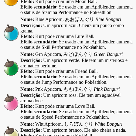
Efeito:
Kurt pode criar uma Moon Ball.
Efeito secundário:
Se usado em um Apriblender, aumenta
o status de Stamina Performance no Pokéathlon.
Nome:
Blue Apricorn, あおぼんぐり
Blue Bonguri
Descrição:
Um apricorn azul. Cheira um pouco como
grama.
Efeito:
Kurt pode criar uma Lure Ball.
Efeito secundário:
Se usado em um Apriblender, aumenta
o status de Skill Performance no Pokéathlon.
Nome:
Grn Apricorn, みどぼんぐり
Green Bonguri
Descrição:
Um apricorn verde. Ele tem um misterioso e
aromático perfume.
Efeito:
Kurt pode criar uma Friend Ball.
Efeito secundário:
Se usado em um Apriblender, aumenta
o status de Jump Performance no Pokéathlon.
Nome:
Pnk Apricorn, ももぼんぐり
Pink Bonguri
Descrição:
Um apricorn rosa. Ele tem um agradável
aroma doce.
Efeito:
Kurt pode criar uma Love Ball.
Efeito secundário:
Se usado em um Apriblender, aumenta
o status de Speed Performance no Pokéathlon.
Nome:
Wht Apricorn, しろぼんぐり
White Bonguri
Descrição:
Um apricorn branco. Ele não cheira a nada.
Efeito:
Kurt pode criar uma Fast Ball.