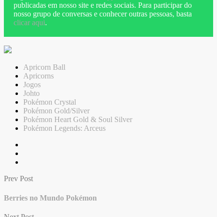
publicadas em nosso site e redes sociais. Para participar do
nosso grupo de conversas e conhecer outras pessoas, basta
clicar aqui
.
Apricorn Ball
Apricorns
Jogos
Johto
Pokémon Crystal
Pokémon Gold/Silver
Pokémon Heart Gold & Soul Silver
Pokémon Legends: Arceus
Prev Post
Berries no Mundo Pokémon
Next Post