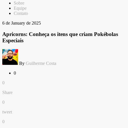
Sobre
Equipe
Contato
6 de January de 2025
Apricorns: Conheça os itens que criam Pokébolas
Especiais
By
Guilherme Costa
0
0
Share
0
tweet
0