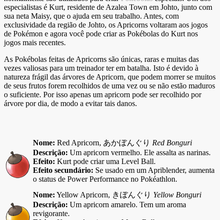
especialistas é Kurt, residente de Azalea Town em Johto, junto com
sua neta Maisy, que o ajuda em seu trabalho. Antes, com
exclusividade da região de Johto, os Apricorns voltaram aos jogos
de Pokémon e agora você pode criar as Pokébolas do Kurt nos
jogos mais recentes.
As Pokébolas feitas de Apricorns são únicas, raras e muitas das
vezes valiosas para um treinador ter em batalha. Isto é devido à
natureza frágil das árvores de Apricorn, que podem morrer se muitos
de seus frutos forem recolhidos de uma vez ou se não estão maduros
o suficiente. Por isso apenas um apricorn pode ser recolhido por
árvore por dia, de modo a evitar tais danos.
Nome:
Red Apricorn, あかぼんぐり
Red Bonguri
Descrição:
Um apricorn vermelho. Ele assalta as narinas.
Efeito:
Kurt pode criar uma Level Ball.
Efeito secundário:
Se usado em um Apriblender, aumenta
o status de Power Performance no Pokéathlon.
Nome:
Yellow Apricorn, きぼんぐり
Yellow Bonguri
Descrição:
Um apricorn amarelo. Tem um aroma
revigorante.