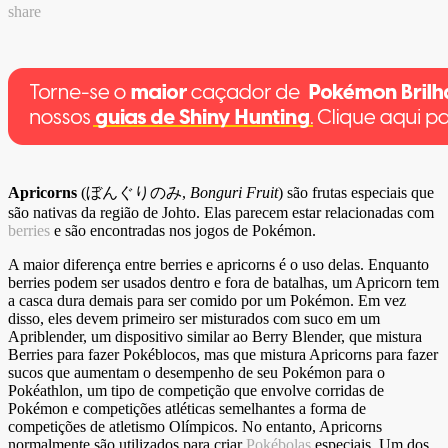
share
Apricorns
(ぼんぐりのみ,
Bonguri Fruit
) são frutas especiais que
são nativas da região de Johto. Elas parecem estar relacionadas com
berries
e são encontradas nos jogos de Pokémon.
A maior diferença entre berries e apricorns é o uso delas. Enquanto
berries podem ser usados dentro e fora de batalhas, um Apricorn tem
a casca dura demais para ser comido por um Pokémon. Em vez
disso, eles devem primeiro ser misturados com suco em um
Apriblender, um dispositivo similar ao Berry Blender, que mistura
Berries para fazer Pokéblocos, mas que mistura Apricorns para fazer
sucos que aumentam o desempenho de seu Pokémon para o
Pokéathlon, um tipo de competição que envolve corridas de
Pokémon e competições atléticas semelhantes a forma de
competições de atletismo Olímpicos. No entanto, Apricorns
normalmente são utilizados para criar
Pokébolas
especiais. Um dos