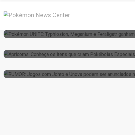
15 de April de 2026
Pokémon UNITE: Typhlosion, Meganium E F
6 de January de 2025
Apricorns: Conheça Os Itens Que Criam Po
24 de February de 2024
RUMOR: Jogos Com Johto E Unova Podem 