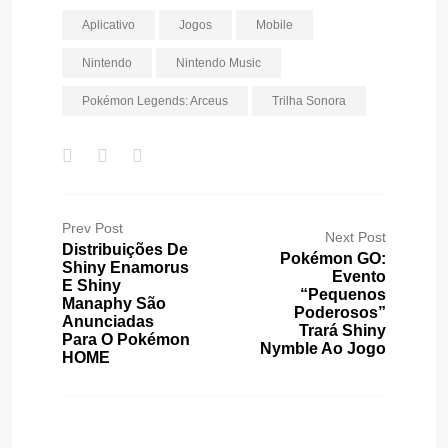
Aplicativo
Jogos
Mobile
Nintendo
Nintendo Music
Pokémon Legends: Arceus
Trilha Sonora
Prev Post
Next Post
Distribuições De
Pokémon GO:
Shiny Enamorus
Evento
E Shiny
“Pequenos
Manaphy São
Poderosos”
Anunciadas
Trará Shiny
Para O Pokémon
Nymble Ao Jogo
HOME