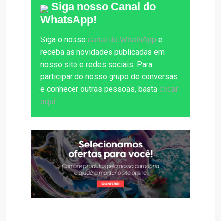
Siga nosso Canal do
WhatsApp!
Siga o nosso
e
canal do WhatsApp
receba as novidades publicadas em
nosso site e redes sociais. Para
participar do nosso grupo de conversas
e conhecer outras pessoas, basta
clicar
.
aqui