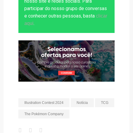
nosso site e redes sociais. Para
participar do nosso grupo de conversas
e conhecer outras pessoas, basta
clicar
.
aqui
Illustration Contest 2024
Notícia
TCG
The Pokémon Company