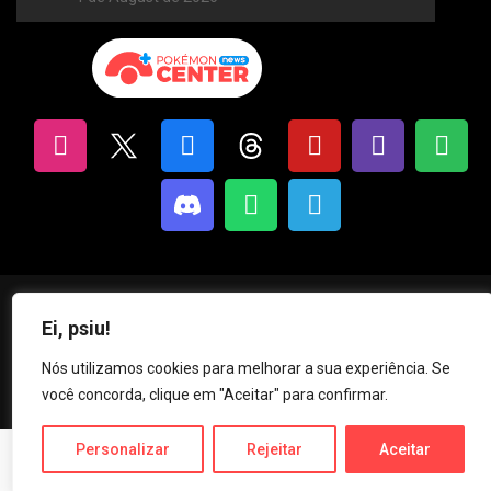
Ei, psiu!
Pokémon News Center | Criando conteúdos sobre Pokémon desde 2013.
Nós utilizamos cookies para melhorar a sua experiência. Se
Privacy & Policy
Claim A Report
Careers
você concorda, clique em "Aceitar" para confirmar.
Personalizar
Rejeitar
Aceitar