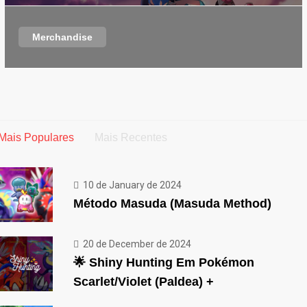
Merchandise
Mais Populares
Mais Recentes
10 de January de 2024
Método Masuda (Masuda Method)
20 de December de 2024
🌟 Shiny Hunting Em Pokémon
Scarlet/Violet (Paldea) +