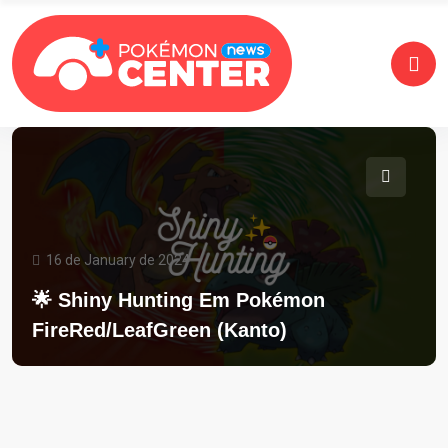
16 de January de 2024
🌟 Shiny Hunting Em Pokémon
FireRed/LeafGreen (Kanto)