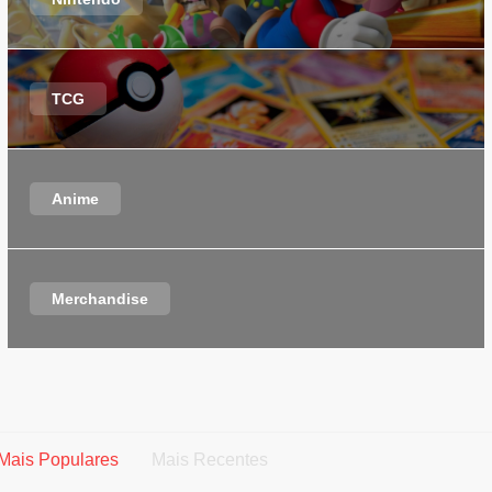
TCG
Anime
Merchandise
Mais Populares
Mais Recentes