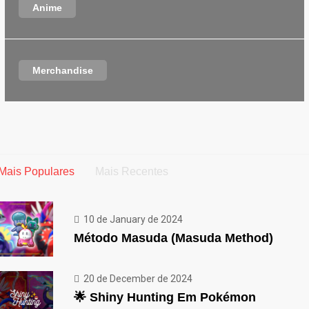
Anime
Merchandise
Mais Populares
Mais Recentes
10 de January de 2024
Método Masuda (Masuda Method)
20 de December de 2024
🌟 Shiny Hunting Em Pokémon