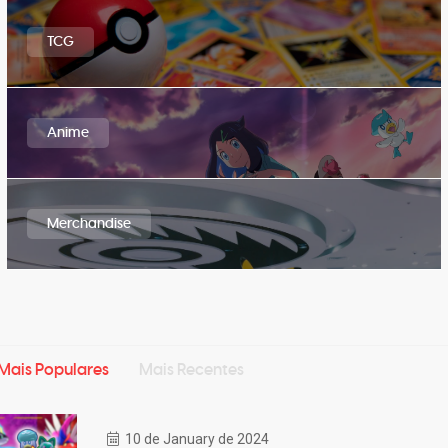
TCG
Anime
Merchandise
Mais Populares
Mais Recentes
10 de January de 2024