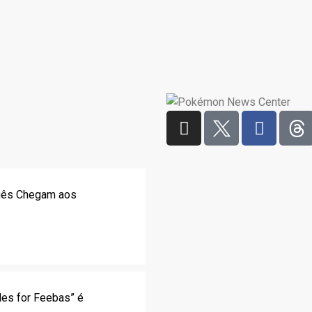
uês Chegam aos
les for Feebas” é