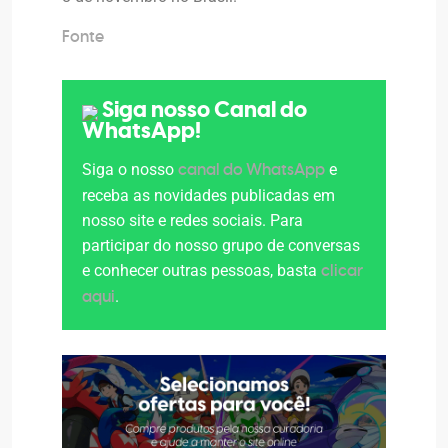
Fonte
Siga nosso Canal do
WhatsApp!
Siga o nosso
e
canal do WhatsApp
receba as novidades publicadas em
nosso site e redes sociais. Para
participar do nosso grupo de conversas
e conhecer outras pessoas, basta
clicar
.
aqui