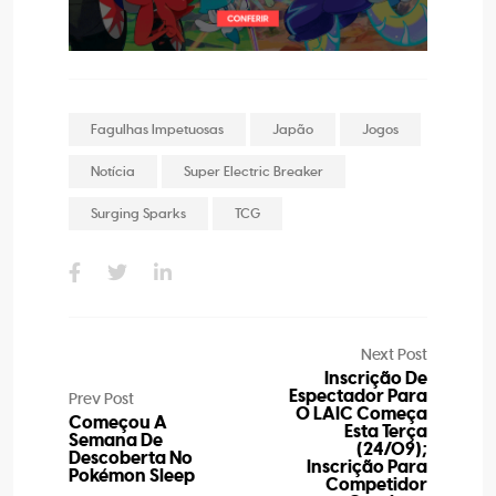
Fagulhas Impetuosas
Japão
Jogos
Notícia
Super Electric Breaker
Surging Sparks
TCG
Next Post
Inscrição De
Espectador Para
Prev Post
O LAIC Começa
Começou A
Esta Terça
Semana De
(24/09);
Descoberta No
Inscrição Para
Pokémon Sleep
Competidor