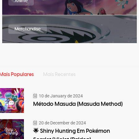
Anime
Merchandise
Mais Populares
Mais Recentes
10 de January de 2024
Método Masuda (Masuda Method)
20 de December de 2024
🌟 Shiny Hunting Em Pokémon