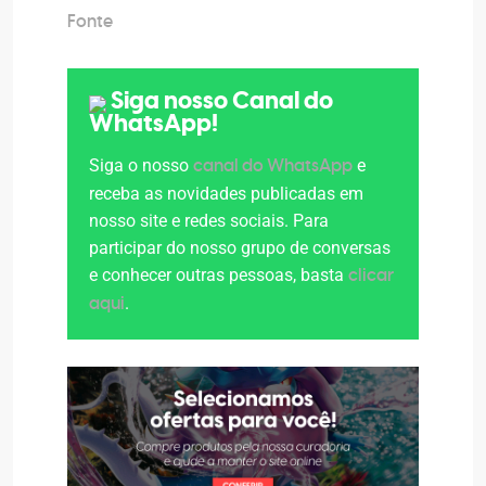
Fonte
Siga nosso Canal do
WhatsApp!
Siga o nosso
e
canal do WhatsApp
receba as novidades publicadas em
nosso site e redes sociais. Para
participar do nosso grupo de conversas
e conhecer outras pessoas, basta
clicar
.
aqui