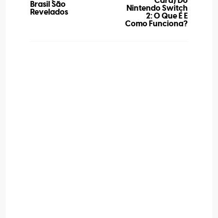
Card) Do
Brasil São
Nintendo Switch
Revelados
2: O Que É E
Como Funciona?