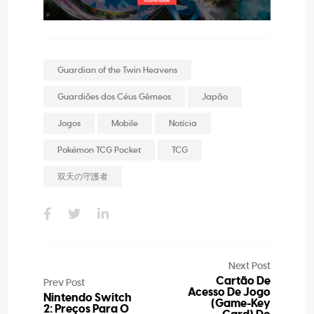
Guardian of the Twin Heavens
Guardiões dos Céus Gêmeos
Japão
Jogos
Mobile
Notícia
Pokémon TCG Pocket
TCG
双天の守護者
Next Post
Cartão De
Prev Post
Acesso De Jogo
Nintendo Switch
(Game-Key
2: Preços Para O