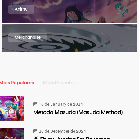
Anime
Merchandise
Mais Populares
Mais Recentes
10 de January de 2024
Método Masuda (Masuda Method)
20 de December de 2024