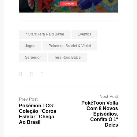
7 Stars Tera Raid Battle
Eventos
Jogos
Pokémon Scarlet & Violet
Serperior
Tera Raid Battle
Next Post
Prev Post
PokéToon Volta
Pokémon TCG:
Com 8 Novos
Coleção “Coroa
Episódios.
Estelar” Chega
Confira O 1ª
Ao Brasil
Deles