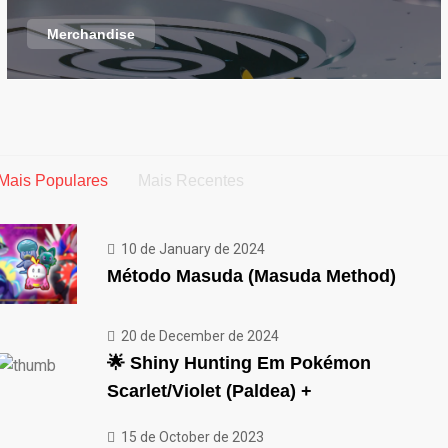
Merchandise
Mais Populares
Mais Recentes
10 de January de 2024
Método Masuda (Masuda Method)
20 de December de 2024
🌟 Shiny Hunting Em Pokémon
Scarlet/Violet (Paldea) +
15 de October de 2023