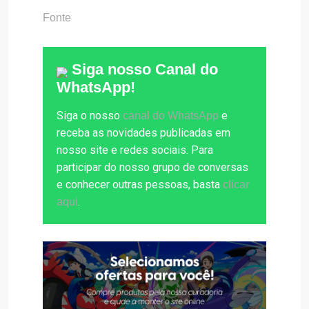
Fonte
Siga nosso Canal do
WhatsApp!
Siga o nosso
e
canal do WhatsApp
receba as novidades publicadas em
nosso site e redes sociais. Para
participar do nosso grupo de conversas
e conhecer outras pessoas, basta
clicar
.
aqui