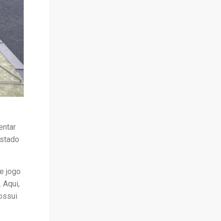
entar
estado
e jogo
 Aqui,
ossui