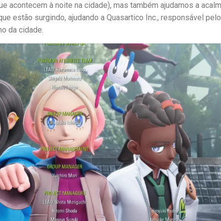
que acontecem à noite na cidade), mas também ajudamos a acalm
e estão surgindo, ajudando a Quasartico Inc., responsável pel
no da cidade.