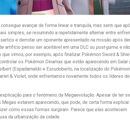
 consegue avançar de forma linear e tranquila, mas senti que ap
ais simples, se resumindo a repetidamente alternar entre enfren
sartico e derrotar um oponente apresentado na missão após der
de artifício penso ser aceitável em uma DLC ou
post-game
, e nã
lgo que vimos, por exemplo, após finalizar Pokémon Sword & Shie
 controlar os Pokémon Dinamax que estão aparecendo em Galar 
lbert (Espadarnaldo e Escudoberto, na localização do Pokémon
let & Violet, onde enfrentamos novamente todos os líderes de
uma explicação para o fenômeno da Megaevolução. Apesar de ter si
 Megas estarem aparecendo, que pode, de certa forma explicar
 dizer como essas formas surgiram. Parece que elas acontecem
sa da urbanização da cidade.