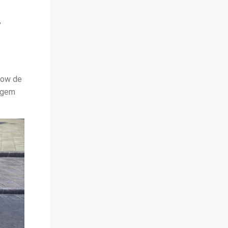
,
e
how de
nagem