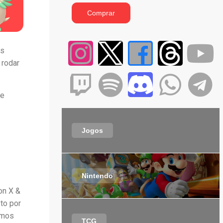
Comprar
os
 rodar
ue
Jogos
Nintendo
on X &
to por
amos
TCG