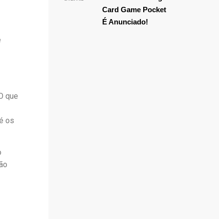
Card Game Pocket
É Anunciado!
e
 O que
té os
o
não