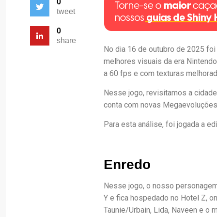
0
tweet
0
share
No dia 16 de outubro de 2025 fo
melhores visuais da era Nintendo
a 60 fps e com texturas melhora
Nesse jogo, revisitamos a cidad
conta com novas Megaevoluções 
Para esta análise, foi jogada a e
Enredo
Nesse jogo, o nosso personage
Y e fica hospedado no Hotel Z, 
Taunie/Urbain, Lida, Naveen e o 