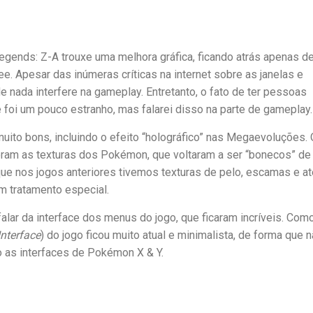
ends: Z-A trouxe uma melhora gráfica, ficando atrás apenas d
. Apesar das inúmeras críticas na internet sobre as janelas e
 nada interfere na gameplay. Entretanto, o fato de ter pessoas
foi um pouco estranho, mas falarei disso na parte de gameplay.
muito bons, incluindo o efeito “holográfico” nas Megaevoluções.
foram as texturas dos Pokémon, que voltaram a ser “bonecos” de
 que nos jogos anteriores tivemos texturas de pelo, escamas e a
 tratamento especial.
falar da interface dos menus do jogo, que ficaram incríveis. Com
Interface
) do jogo ficou muito atual e minimalista, de forma que 
to as interfaces de Pokémon X & Y.