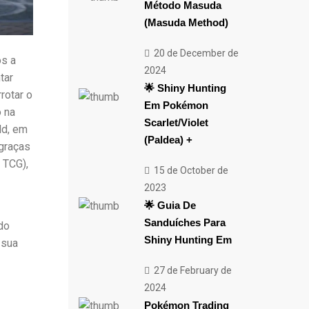
Método Masuda
(Masuda Method)
20 de December de
ós a
2024
tar
🌟 Shiny Hunting
rotar o
Em Pokémon
o na
Scarlet/Violet
ld, em
(Paldea) +
graças
 TCG),
15 de October de
2023
🌟 Guia De
Sanduíches Para
do
Shiny Hunting Em
 sua
27 de February de
2024
Pokémon Trading