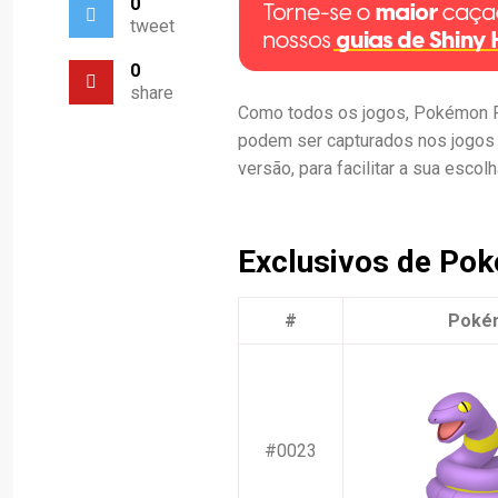
0
tweet
0
share
Como todos os jogos, Pokémon F
podem ser capturados nos jogos e
versão, para facilitar a sua esco
Exclusivos de Po
#
Poké
#0023