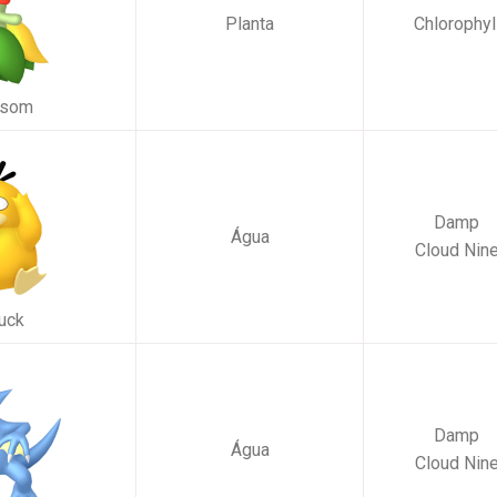
Planta
Chlorophyl
ssom
Damp
Água
Cloud Nin
uck
Damp
Água
Cloud Nin