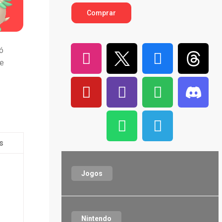
Comprar
ó
de
s
Jogos
Nintendo