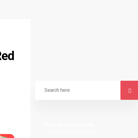
Red
Acesse nossa lojinha
e apoie o nosso trabalho