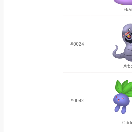
Eka
#0024
Arb
#0043
Oddi