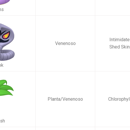
ns
Intimidate
Venenoso
Shed Skin
ok
Planta/Venenoso
Chlorophyl
sh