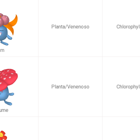
Planta/Venenoso
Chlorophyl
om
Planta/Venenoso
Chlorophyl
lume