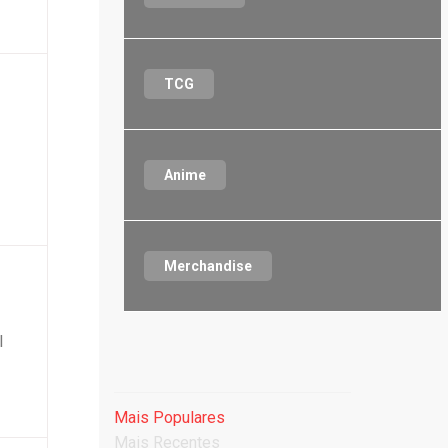
TCG
Anime
Merchandise
l
Mais Populares
Mais Recentes