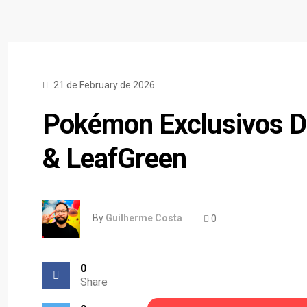
21 de February de 2026
Pokémon Exclusivos D
& LeafGreen
By
Guilherme Costa
0
0
Share