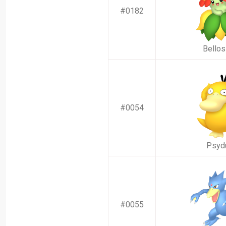
#0182
Bello
#0054
Psyd
#0055