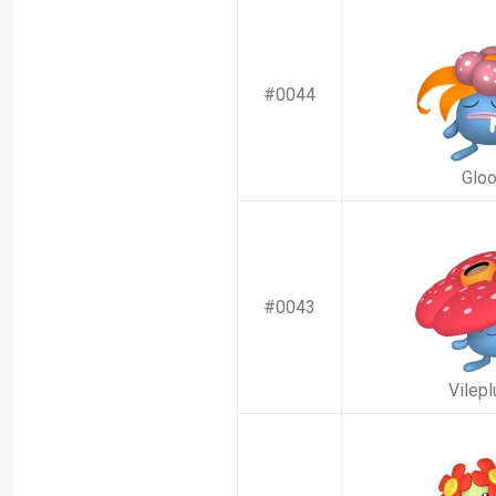
#0044
Glo
#0043
Vilep