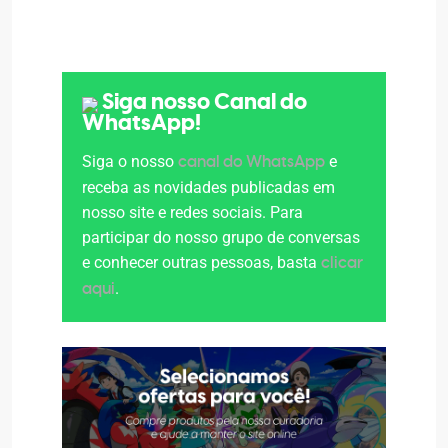
Siga nosso Canal do
WhatsApp!
Siga o nosso
e
canal do WhatsApp
receba as novidades publicadas em
nosso site e redes sociais. Para
participar do nosso grupo de conversas
e conhecer outras pessoas, basta
clicar
.
aqui