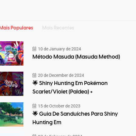
Mais Populares
Mais Recentes
10 de January de 2024
Método Masuda (Masuda Method)
20 de December de 2024
🌟 Shiny Hunting Em Pokémon
Scarlet/Violet (Paldea) +
15 de October de 2023
🌟 Guia De Sanduíches Para Shiny
Hunting Em