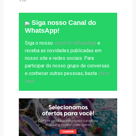
Siga nosso Canal do
WhatsApp!
Siga o nosso
e
canal do WhatsApp
receba as novidades publicadas em
nosso site e redes sociais. Para
participar do nosso grupo de conversas
e conhecer outras pessoas, basta
clicar
.
aqui