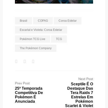
Brasil
COPAG
Coroa Estelar
Escarlat e Violeta: Coroa Estelar
Pokémon TCG Live
TCG
The Pokémon Company
Next Post
Prev Post
Sceptile É O
25ª Temporada
Destaque Das
Competitiva De
Tera Raids 7
Pokémon É
Estrelas Em
Anunciada
Pokémon
Scarlet & Violet