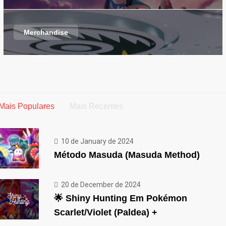
Merchandise
Mais Populares
Mais Recentes
10 de January de 2024
Método Masuda (Masuda Method)
20 de December de 2024
🌟 Shiny Hunting Em Pokémon
Scarlet/Violet (Paldea) +