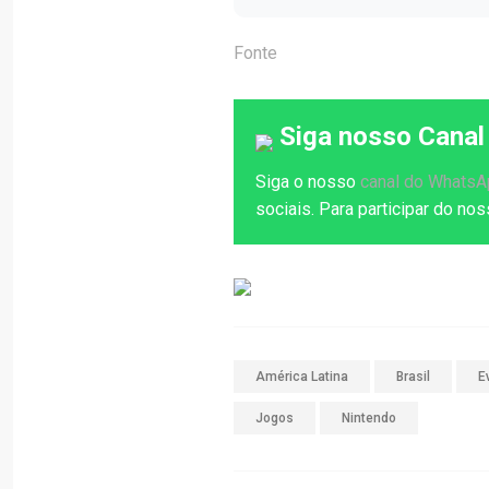
Fonte
Siga nosso Canal
Siga o nosso
canal do Whats
sociais. Para participar do n
América Latina
Brasil
E
Jogos
Nintendo