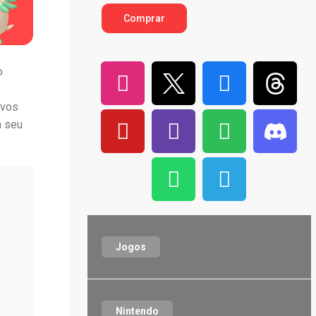
Comprar
o
ivos
m seu
Jogos
Nintendo