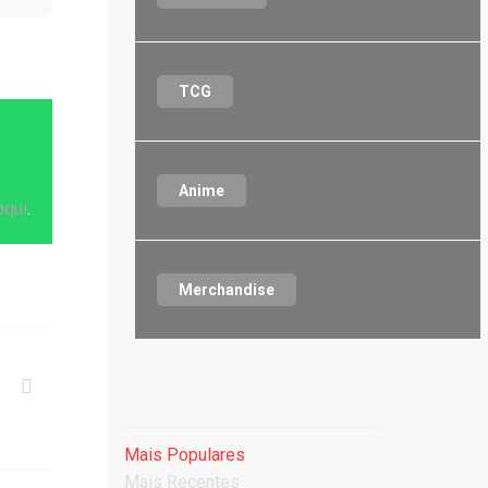
TCG
Anime
aqui
.
Merchandise
Mais Populares
Mais Recentes