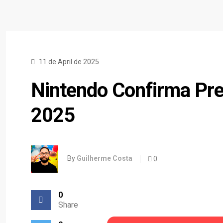
11 de April de 2025
Nintendo Confirma P
2025
By
Guilherme Costa
0
0
Share