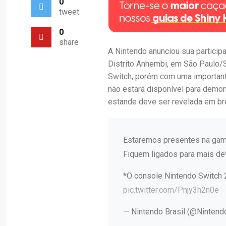
0
tweet
0
share
A Nintendo anunciou sua partici
Distrito Anhembi, em São Paulo/S
Switch, porém com uma important
não estará disponível para demon
estande deve ser revelada em br
Estaremos presentes na ga
Fiquem ligados para mais de
*O console Nintendo Switch 2
pic.twitter.com/Pnjy3h2n0e
— Nintendo Brasil (@Nintend