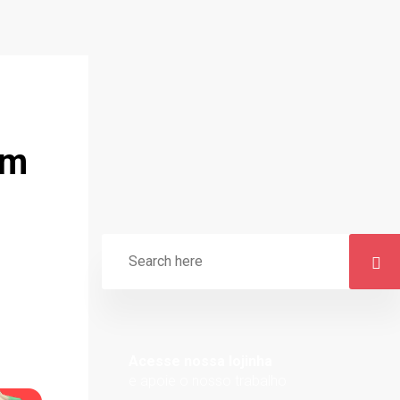
am
Acesse nossa lojinha
e apoie o nosso trabalho