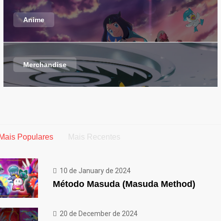
Anime
Merchandise
Mais Populares
Mais Recentes
10 de January de 2024
Método Masuda (Masuda Method)
20 de December de 2024