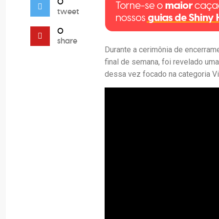
0
tweet
0
share
Durante a cerimônia de encerrame
final de semana, foi revelado um
dessa vez focado na categoria Vi