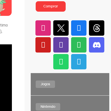
Comprar
ltimo
),
Jogos
Nintendo