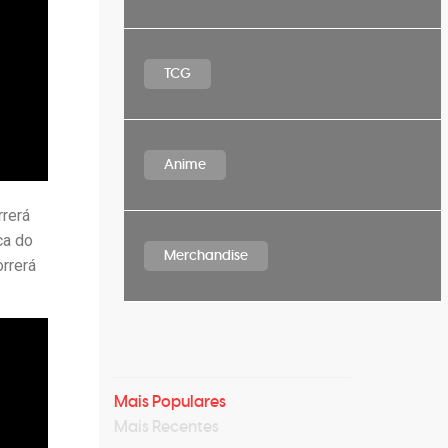
TCG
Anime
rrerá
ca do
Merchandise
orrerá
Mais Populares
Mais Recentes