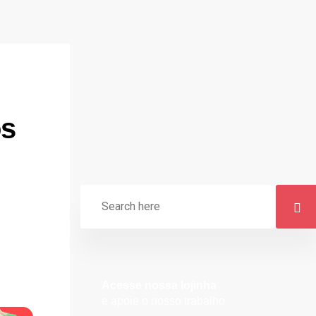
os
Acesse nossa lojinha
e apoie o nosso trabalho