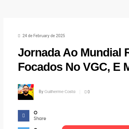
24 de February de 2025
Jornada Ao Mundial 
Focados No VGC, E 
By
0
Guilherme Costa
0
Share