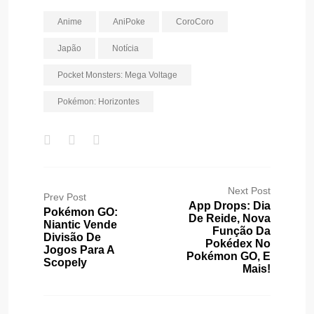
Anime
AniPoke
CoroCoro
Japão
Notícia
Pocket Monsters: Mega Voltage
Pokémon: Horizontes
Next Post
Prev Post
App Drops: Dia
Pokémon GO:
De Reide, Nova
Niantic Vende
Função Da
Divisão De
Pokédex No
Jogos Para A
Pokémon GO, E
Scopely
Mais!