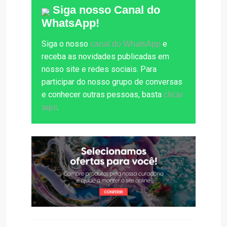
Siga nosso Canal do
WhatsApp!
Siga o nosso
e
canal do WhatsApp
receba as novidades publicadas em
nosso site e redes sociais. Para
participar do nosso grupo de conversas
e conhecer outras pessoas, basta
clicar
.
aqui