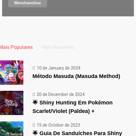
Merchandise
Mais Populares
Mais Recentes
10 de January de 2024
Método Masuda (Masuda Method)
20 de December de 2024
🌟 Shiny Hunting Em Pokémon
Scarlet/Violet (Paldea) +
15 de October de 2023
🌟 Guia De Sanduíches Para Shiny