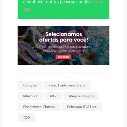
e conhecer outras pessoas, basta
clicar
.
aqui
Coleção
Fogo Fantasmagórico
Inferno X
ME2
Megaevolução
Phantasmal Flames
Pokémon TCG Live
TCG