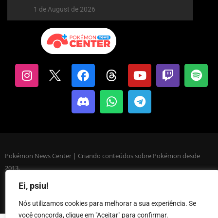
1 de August de 2026
Pokémon News Center | Criando conteúdos sobre Pokémon desde
2013.
Ei, psiu!
Privacy & Policy
Claim A Report
Careers
Nós utilizamos cookies para melhorar a sua experiência. Se
você concorda, clique em "Aceitar" para confirmar.