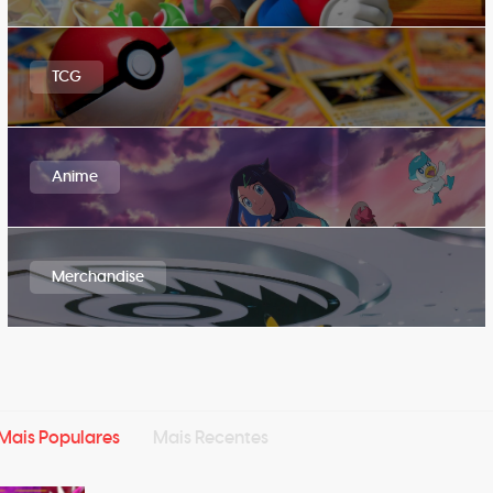
TCG
Anime
Merchandise
Mais Populares
Mais Recentes