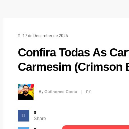
17 de December de 2025
Confira Todas As Ca
Carmesim (Crimson B
By
Guilherme Costa
0
0
Share