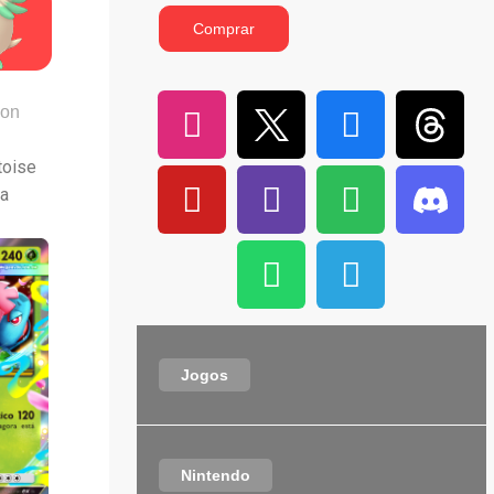
Comprar
on
toise
ra
Jogos
Nintendo