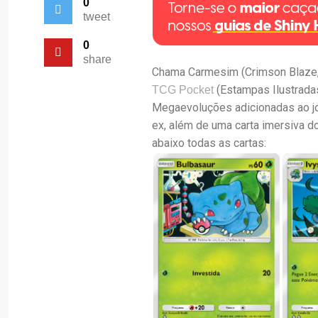
0
tweet
0
share
Chama Carmesim (Crimson Blaze, 
(Estampas Ilustradas
TCG Pocket
Megaevoluções adicionadas ao j
ex, além de uma carta imersiva d
abaixo todas as cartas: