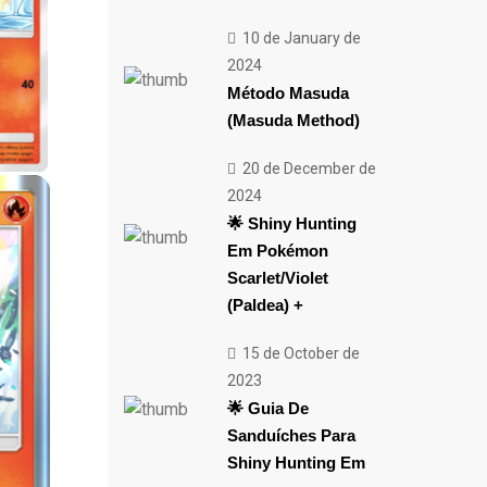
10 de January de
2024
Método Masuda
(Masuda Method)
20 de December de
2024
🌟 Shiny Hunting
Em Pokémon
Scarlet/Violet
(Paldea) +
15 de October de
2023
🌟 Guia De
Sanduíches Para
Shiny Hunting Em