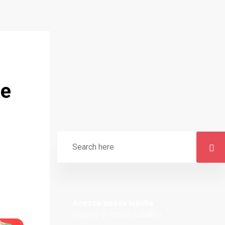
le
Acesse nossa lojinha
e apoie o nosso trabalho