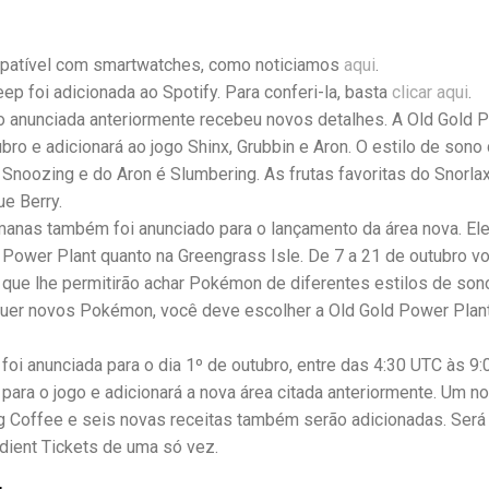
patível com smartwatches, como noticiamos
aqui
.
p foi adicionada ao Spotify. Para conferi-la, basta
clicar aqui
.
o anunciada anteriormente recebeu novos detalhes. A Old Gold 
ubro e adicionará ao jogo Shinx, Grubbin e Aron. O estilo de sono
 Snoozing e do Aron é Slumbering. As frutas favoritas do Snorla
ue Berry.
anas também foi anunciado para o lançamento da área nova. El
 Power Plant quanto na Greengrass Isle. De 7 a 21 de outubro v
ue lhe permitirão achar Pokémon de diferentes estilos de sono
uer novos Pokémon, você deve escolher a Old Gold Power Pla
oi anunciada para o dia 1º de outubro, entre das 4:30 UTC às 9:
 para o jogo e adicionará a nova área citada anteriormente. Um n
 Coffee e seis novas receitas também serão adicionadas. Será
dient Tickets de uma só vez.