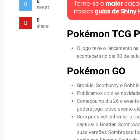
0
tweet
0
share
Pokémon TCG P
O jogo teve o lançamento na
acontecerá no dia 30 de outu
Pokémon GO
Grookie, Scorbunny e Sobbl
Publicamos
aqui
as novidade
Começou no dia 26 o evento 
poderá jogar esse evento até
Será possível enfrentar o G
capturar o Heatran Sombroso
suas versões Sombrosas for