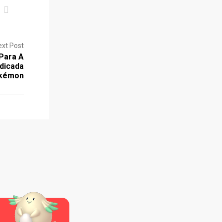
ext Post
Para A
edicada
kémon