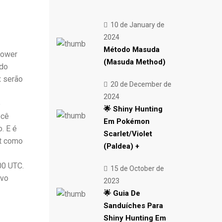
10 de January de
2024
Método Masuda
Power
(Masuda Method)
 do
x serão
20 de December de
2024
e
🌟 Shiny Hunting
ocê
Em Pokémon
. E é
Scarlet/Violet
nt como
(Paldea) +
00 UTC.
15 de October de
ovo
2023
🌟 Guia De
Sanduíches Para
Shiny Hunting Em