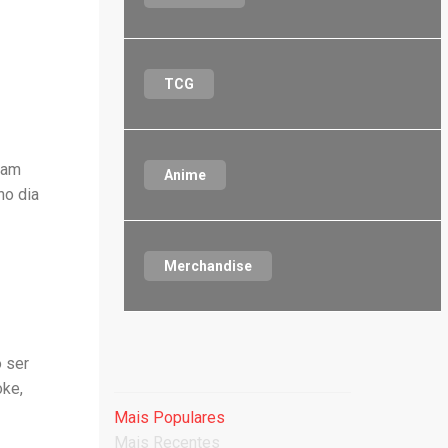
3
TCG
eam
Anime
no dia
Merchandise
 ser
oke,
Mais Populares
Mais Recentes