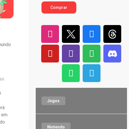
Comprar
 mundo
ui
.
ê
Jogos
erá
t em
odo
Nintendo