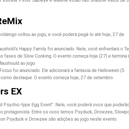
 estrela. Pinsir Sableye e Mawile estão nas Shadow Raids de 
ReMix
ldengo voltou ao jogo, e você poderá pegá-lo até hoje, 27 de
hold’s Happy Family foi anunciado. Nele, você enfrentará o T
as fases de Slow Cooking. O evento começa hoje (27) e termina 
Maushould ao jogo.
Focus foi anunciado. Ele adicionará a fantasia de Halloween (5
 como destaque. O evento começa hoje, 27 de setembro.
rs EX
 Psychic-type Egg Event”. Nele, você poderá ovos que poderão
o protagonista. Entre os ovos temos Psyduck, Drowzee, Slowp
mon Psyduck e Drowzee são adições ao jogo neste evento.