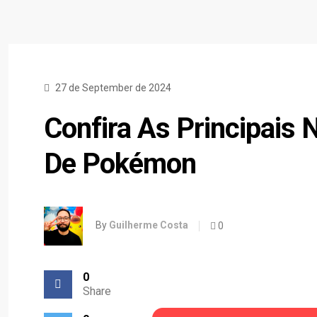
27 de September de 2024
Confira As Principais
De Pokémon
By
Guilherme Costa
0
0
Share