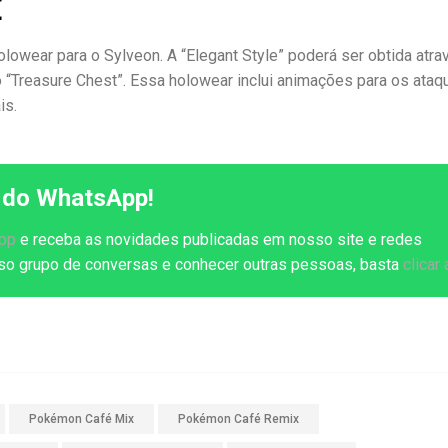
E
lowear para o Sylveon. A “Elegant Style” poderá ser obtida atra
“Treasure Chest”. Essa holowear inclui animações para os ataq
is.
 do WhatsApp!
App
e receba as novidades publicadas em nosso site e redes
osso grupo de conversas e conhecer outras pessoas, basta
clicar 
Pokémon Café Mix
Pokémon Café Remix