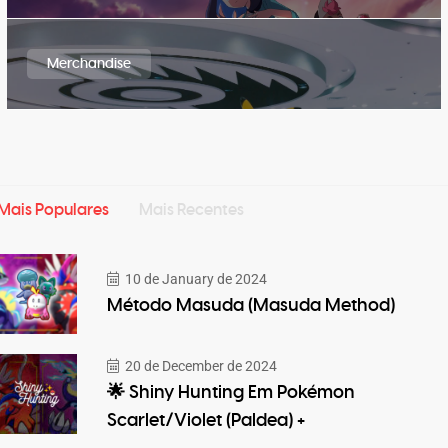
Merchandise
Mais Populares
Mais Recentes
10 de January de 2024
Método Masuda (Masuda Method)
20 de December de 2024
🌟 Shiny Hunting Em Pokémon
Scarlet/Violet (Paldea) +