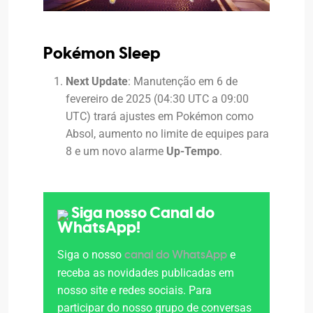
Pokémon Sleep
Next Update
: Manutenção em 6 de
fevereiro de 2025 (04:30 UTC a 09:00
UTC) trará ajustes em Pokémon como
Absol, aumento no limite de equipes para
8 e um novo alarme
Up-Tempo
.
Siga nosso Canal do
WhatsApp!
Siga o nosso
e
canal do WhatsApp
receba as novidades publicadas em
nosso site e redes sociais. Para
participar do nosso grupo de conversas