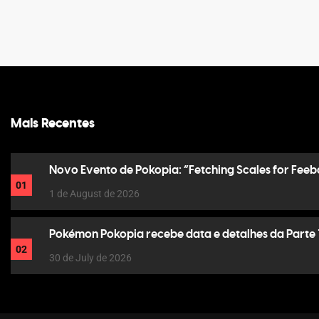
Mais Recentes
Novo Evento de Pokopia: “Fetching Scales for Feeb
01
1 de August de 2026
Pokémon Pokopia recebe data e detalhes da Parte 
02
30 de July de 2026