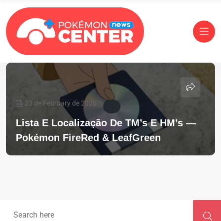
23 de February de 2026
Lista E Localização De TM’s E HM’s —
Pokémon FireRed & LeafGreen