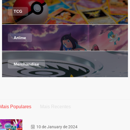
TCG
Anime
Merchandise
Mais Populares
Mais Recentes
10 de January de 2024