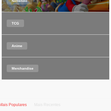
Nintendo
TCG
Anime
Merchandise
Mais Populares
Mais Recentes