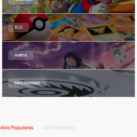
TCG
Anime
Merchandise
Mais Populares
Mais Recentes