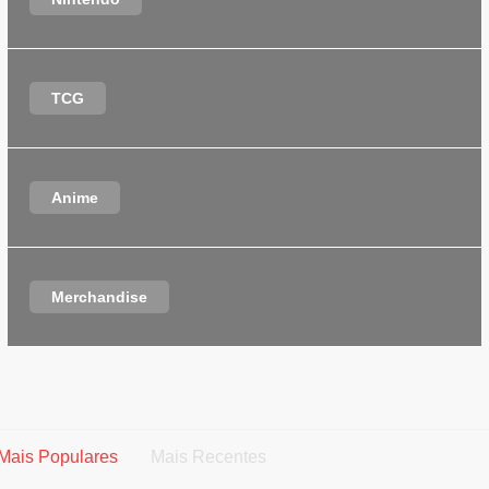
TCG
Anime
Merchandise
Mais Populares
Mais Recentes