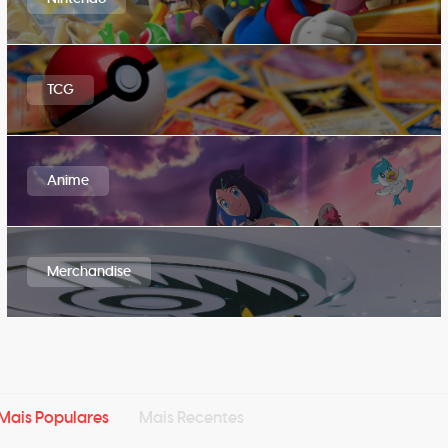
TCG
Anime
Merchandise
Mais Populares
Mais Recentes