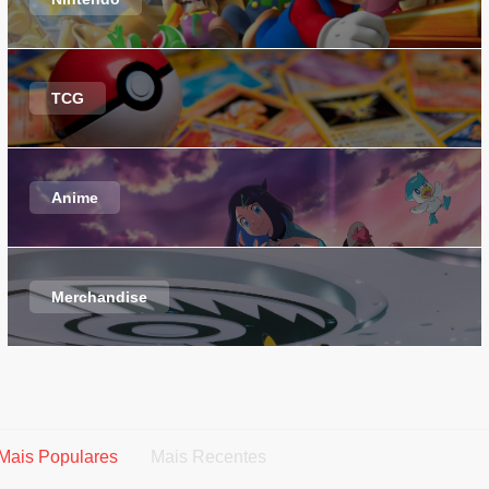
TCG
Anime
Merchandise
Mais Populares
Mais Recentes