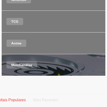
TCG
Anime
Merchandise
Mais Populares
Mais Recentes