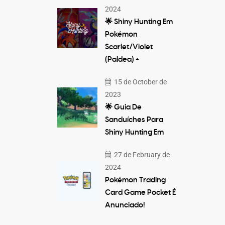
2024
🌟 Shiny Hunting Em
Pokémon
Scarlet/Violet
(Paldea) +
15 de October de
2023
🌟 Guia De
Sanduíches Para
Shiny Hunting Em
27 de February de
2024
Pokémon Trading
Card Game Pocket É
Anunciado!