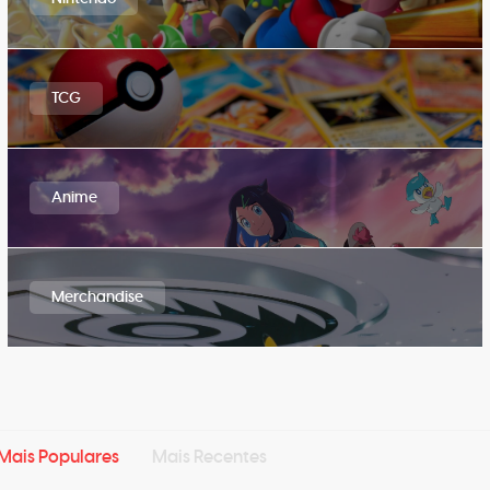
TCG
Anime
Merchandise
Mais Populares
Mais Recentes