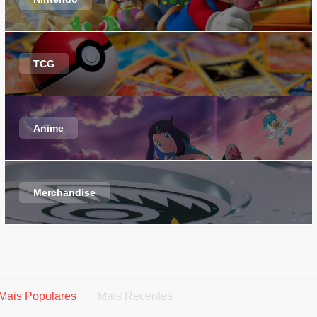
TCG
Anime
Merchandise
Mais Populares
Mais Recentes