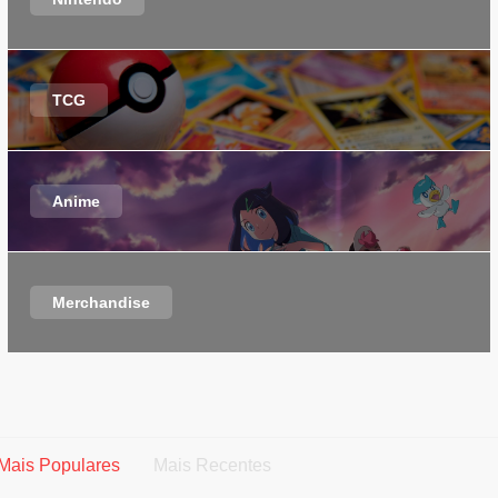
TCG
Anime
Merchandise
Mais Populares
Mais Recentes