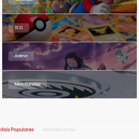
TCG
Anime
Merchandise
Mais Populares
Mais Recentes