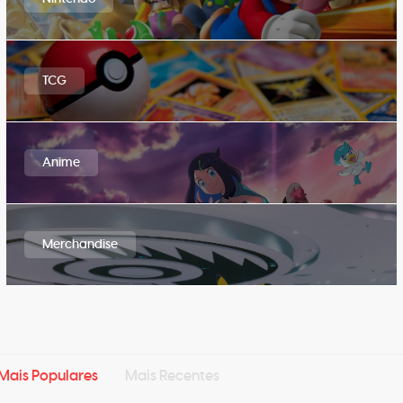
TCG
Anime
Merchandise
Mais Populares
Mais Recentes