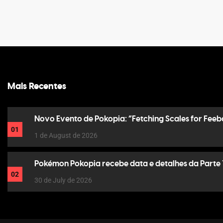
Mais Recentes
Novo Evento de Pokopia: “Fetching Scales for Feeb
01
1 de August de 2026
Pokémon Pokopia recebe data e detalhes da Parte 
02
30 de July de 2026