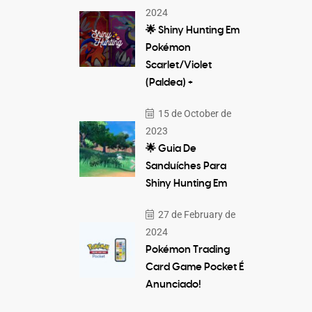
2024
🌟 Shiny Hunting Em
Pokémon
Scarlet/Violet
(Paldea) +
15 de October de
2023
🌟 Guia De
Sanduíches Para
Shiny Hunting Em
27 de February de
2024
Pokémon Trading
Card Game Pocket É
Anunciado!