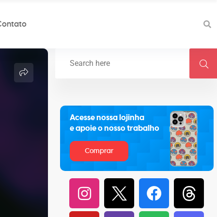
Contato
Acesse nossa lojinha
e apoie o nosso trabalho
Comprar