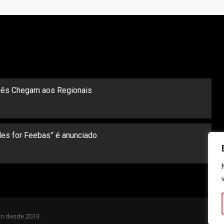
ês Chegam aos Regionais
les for Feebas” é anunciado
n desde 2013.