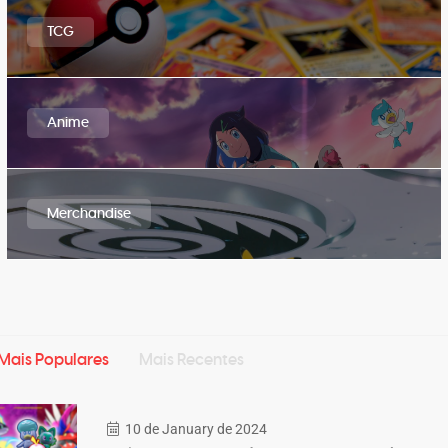
TCG
Anime
Merchandise
Mais Populares
Mais Recentes
10 de January de 2024