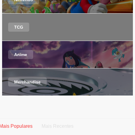
TCG
Anime
Merchandise
Mais Populares
Mais Recentes